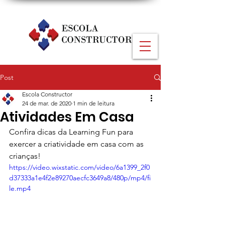
Post
Escola Constructor
24 de mar. de 2020
1 min de leitura
Atividades Em Casa
Confira dicas da Learning Fun para 
exercer a criatividade em casa com as 
crianças!
https://video.wixstatic.com/video/6a1399_2f0
d37333a1e4f2e89270aecfc3649a8/480p/mp4/fi
le.mp4