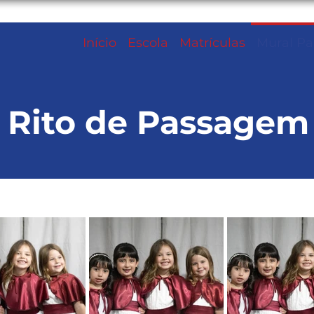
Início
Escola
Matrículas
Mural Pa
Rito de Passagem
Mural Pais