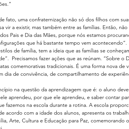
ões.”
de fato, uma confraternização não só dos filhos com suas
a vir a existir, mas também entre as famílias. Então, não
 dos Pais e Dia das Mães, porque nós estamos procurand
nfigurações que há bastante tempo vem acontecendo”. 
stilos de família, tem a ideia que as famílias se conheça
e”.  Precisamos fazer ações que as reúnam. “Sobre o Di
atas comemorativas tradicionais. É uma forma nova de ve
m dia de convivência, de compartilhamento de experiênc
ncípio na questão da aprendizagem que é: o aluno deve
ele aprendeu, por que ele aprendeu, e saber contar par
ue fazemos na escola durante a rotina. A escola propor
, de acordo com a idade dos alunos, apresenta os trabalh
lia, Arte, Cultura e Educação para Paz, comemorando os
. 