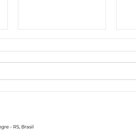
O Isolamento Social e
nossa Saúde Mental e
Física
Devido às recomendações da
OMS devemos ficar em casa para
prevenir a propagação
pandêmica do vírus Covid-19.
O E
Sabemos que devemos evitar...
o Re
gre - RS, Brasil