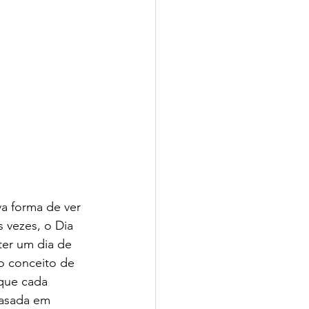
a forma de ver 
 vezes, o Dia 
ter um dia de 
o conceito de 
que cada 
asada em 