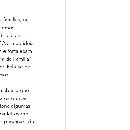
 famílias, na 
 temos 
o ajustar 
“Além da ideia 
m e fortaleçam 
a da Família” 
r. Fala-se da 
ias.
 saber o que 
a os outros 
ciona algumas 
os feitos em 
 princípios da 